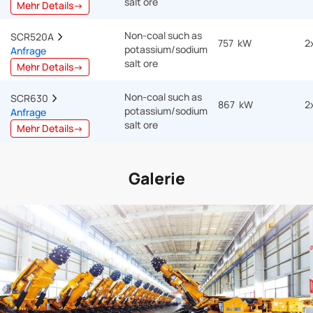
salt ore
Mehr Details→
Non-coal such as
SCR520A  
757 kW
2
potassium/sodium
Anfrage
salt ore
Mehr Details→
Non-coal such as
SCR630  
867 kW
2
potassium/sodium
Anfrage
salt ore
Mehr Details→
Galerie