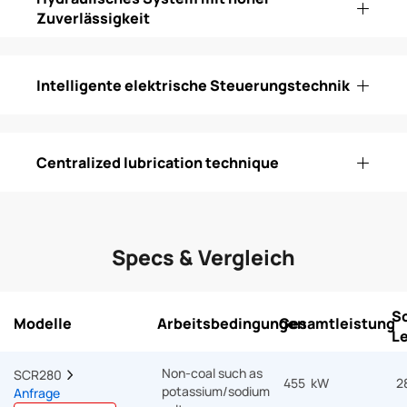
Zuverlässigkeit
Intelligente elektrische Steuerungstechnik
Centralized lubrication technique
Specs & Vergleich
S
Modelle
Arbeitsbedingungen
Gesamtleistung
L
Non-coal such as
SCR280  
455 kW
2
potassium/sodium
Anfrage