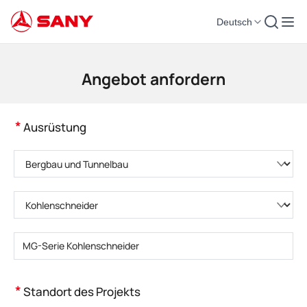
Deutsch
Baumaschinen | Konkrete Ausrüstung | Baukräne - SANY-Gruppe
Angebot anfordern
*
Ausrüstung
Bitte wählen Sie eine Produktkategorie
Bitte wählen Sie den Produkttyp
Bitte geben Sie das Produktmodell einBitte geben Sie das Produktmodell
ein
*
Standort des Projekts