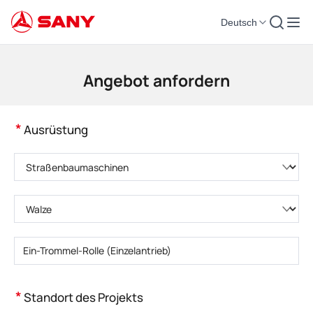
Deutsch
Baumaschinen | Konkrete Ausrüstung | Baukräne - SANY-Gruppe
Angebot anfordern
*
Ausrüstung
Bitte wählen Sie eine Produktkategorie
Bitte wählen Sie den Produkttyp
Bitte geben Sie das Produktmodell einBitte geben Sie das Produktmodell
ein
*
Standort des Projekts