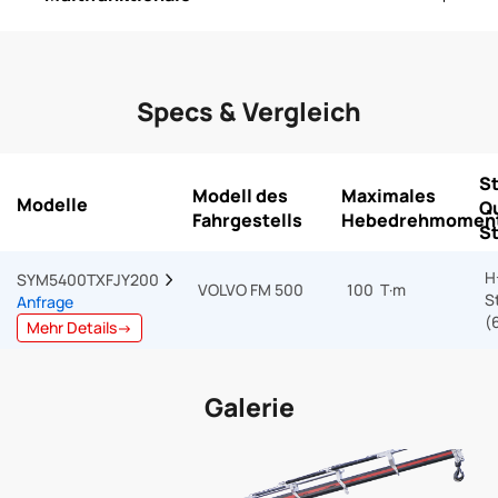
Specs & Vergleich
St
Modell des
Maximales
Modelle
Qu
Fahrgestells
Hebedrehmomen
S
H
SYM5400TXFJY200  
VOLVO FM 500
100 T·m
S
Anfrage
(
Mehr Details→
Galerie