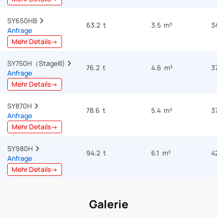
SY650HB  
63.2 t
3.5 m³
3
Anfrage
Mehr Details→
SY750H（StageIII)  
76.2 t
4.6 m³
3
Anfrage
Mehr Details→
SY870H  
78.6 t
5.4 m³
3
Anfrage
Mehr Details→
SY980H  
94.2 t
6.1 m³
4
Anfrage
Mehr Details→
Galerie