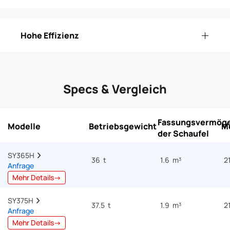
Hohe Effizienz
Specs & Vergleich
Fassungsvermög
Modelle
Betriebsgewicht
M
der Schaufel
SY365H  
36 t
1.6 m³
2
Anfrage
Mehr Details→
SY375H  
37.5 t
1.9 m³
2
Anfrage
Mehr Details→