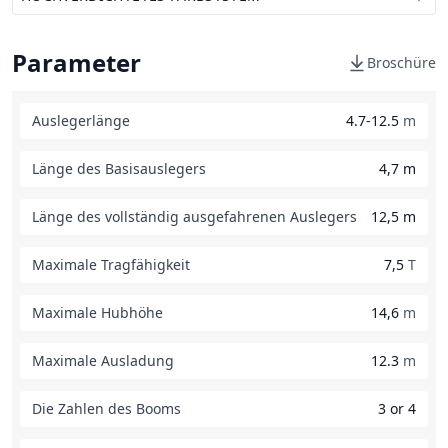
Parameter
Broschüre
Auslegerlänge
4.7-12.5
m
Länge des Basisauslegers
4,7 m
Länge des vollständig ausgefahrenen Auslegers
12,5 m
Maximale Tragfähigkeit
7,5
T
Maximale Hubhöhe
14,6
m
Maximale Ausladung
12.3
m
Die Zahlen des Booms
3 or 4