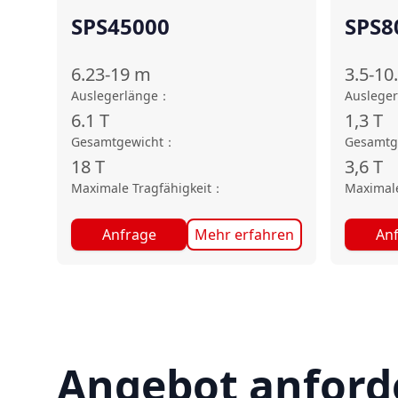
SPS45000
SPS8
6.23-19
m
3.5-10
Auslegerlänge
：
Auslege
6.1
T
1,3
T
Gesamtgewicht
：
Gesamtg
18
T
3,6
T
Maximale Tragfähigkeit
：
Maximale
Anfrage
Mehr erfahren
An
Angebot anford