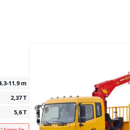
4.3-11.9
m
2,37
T
5,6
T
n?
Fragen Sie