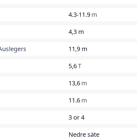
4.3-11.9
m
4,3 m
Auslegers
11,9 m
5,6
T
13,6
m
11.6
m
3 or 4
Nedre säte