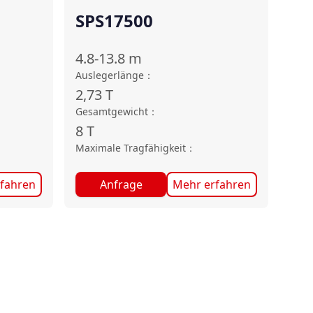
SPS17500
4.8-13.8
m
Auslegerlänge
：
2,73
T
Gesamtgewicht
：
8
T
Maximale Tragfähigkeit
：
fahren
Anfrage
Mehr erfahren