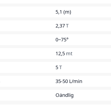
5,1 (m)
2,37
T
s
0~75°
12,5
mt
5
T
m
35-50 L/min
Oändlig