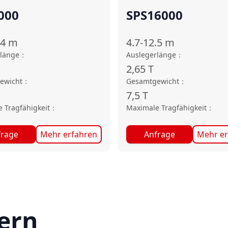
000
SPS16000
.4
m
4.7-12.5
m
rlänge
：
Auslegerlänge
：
2,65
T
ewicht
：
Gesamtgewicht
：
7,5
T
 Tragfähigkeit
：
Maximale Tragfähigkeit
：
frage
Mehr erfahren
Anfrage
Mehr er
ern