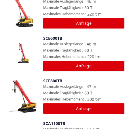
46
m
Maximale Auslegerlänge
：
60
T
Maximale Tragfähigkeit
：
220
t·m
Maximales Hebemoment
：
Anfrage
SCE600TB
Vergleichen
46
m
Maximale Auslegerlänge
：
60
T
Maximale Tragfähigkeit
：
220
t·m
Maximales Hebemoment
：
Anfrage
SCE800TB
Vergleichen
47
m
Maximale Auslegerlänge
：
80
T
Maximale Tragfähigkeit
：
300
t·m
Maximales Hebemoment
：
Anfrage
SCA1100TB
Vergleichen