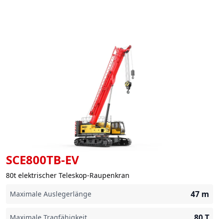
SCE800TB-EV
80t elektrischer Teleskop-Raupenkran
47
m
Maximale Auslegerlänge
80
T
Maximale Tragfähigkeit