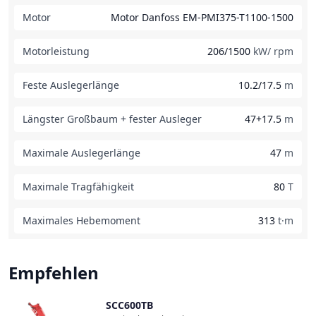
Motor
Motor Danfoss EM-PMI375-T1100-1500
Motorleistung
206/1500
kW/ rpm
Feste Auslegerlänge
10.2/17.5
m
Längster Großbaum + fester Ausleger
47+17.5
m
Maximale Auslegerlänge
47
m
Maximale Tragfähigkeit
80
T
Maximales Hebemoment
313
t·m
Empfehlen
SCC600TB
Vergleichen