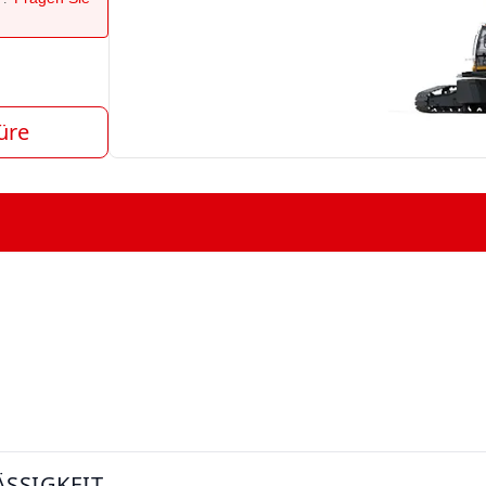
üre
SSIGKEIT