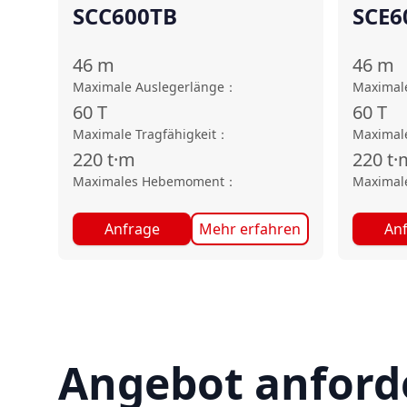
SCC600TB
SCE6
46
m
46
m
Maximale Auslegerlänge
：
Maximal
60
T
60
T
Maximale Tragfähigkeit
：
Maximale
220
t·m
220
t·
Maximales Hebemoment
：
Maximal
Anfrage
Mehr erfahren
An
Angebot anford