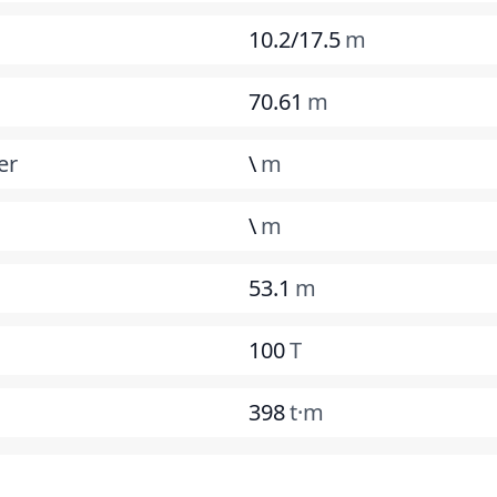
10.2/17.5
m
70.61
m
er
\
m
\
m
53.1
m
100
T
398
t·m