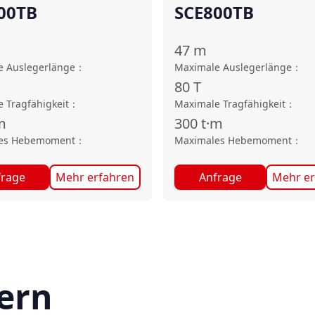
00TB
SCE800TB
47
m
e Auslegerlänge
：
Maximale Auslegerlänge
：
80
T
 Tragfähigkeit
：
Maximale Tragfähigkeit
：
m
300
t·m
es Hebemoment
：
Maximales Hebemoment
：
frage
Mehr erfahren
Anfrage
Mehr er
ern