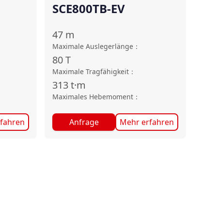
SCE800TB-EV
47
m
Maximale Auslegerlänge
：
80
T
Maximale Tragfähigkeit
：
313
t·m
Maximales Hebemoment
：
fahren
Anfrage
Mehr erfahren