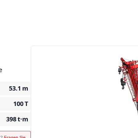
e
53.1
m
100
T
398
t·m
n?
Fragen Sie