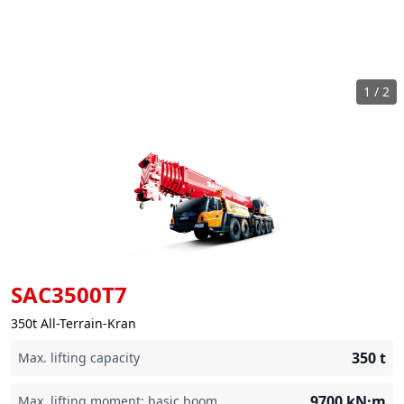
1
/
2
SAC3500T7
350t All-Terrain-Kran
350
t
Max. lifting capacity
9700
kN·m
Max. lifting moment: basic boom