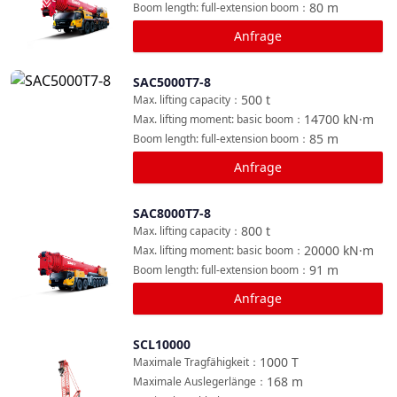
80
m
Boom length: full-extension boom
：
Anfrage
SAC5000T7-8
Vergleichen
500
t
Max. lifting capacity
：
14700
kN·m
Max. lifting moment: basic boom
：
85
m
Boom length: full-extension boom
：
Anfrage
SAC8000T7-8
Vergleichen
800
t
Max. lifting capacity
：
20000
kN·m
Max. lifting moment: basic boom
：
91
m
Boom length: full-extension boom
：
Anfrage
SCL10000
Vergleichen
1000
T
Maximale Tragfähigkeit
：
168
m
Maximale Auslegerlänge
：