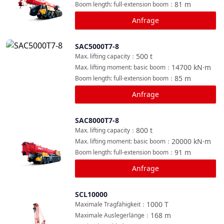
81
m
Boom length: full-extension boom
：
Anfrage
SAC5000T7-8
Vergleichen
500
t
Max. lifting capacity
：
14700
kN·m
Max. lifting moment: basic boom
：
85
m
Boom length: full-extension boom
：
Anfrage
SAC8000T7-8
Vergleichen
800
t
Max. lifting capacity
：
20000
kN·m
Max. lifting moment: basic boom
：
91
m
Boom length: full-extension boom
：
Anfrage
SCL10000
Vergleichen
1000
T
Maximale Tragfähigkeit
：
168
m
Maximale Auslegerlänge
：