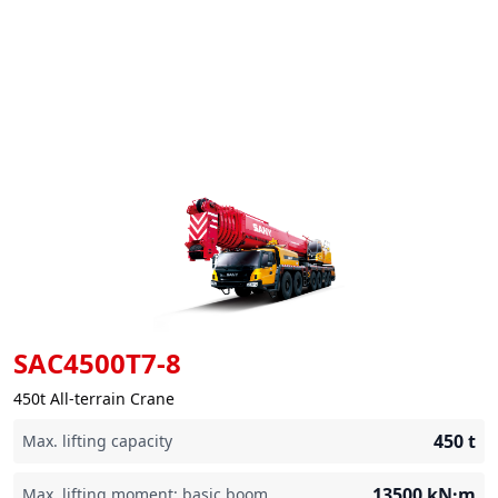
SAC4500T7-8
450t All-terrain Crane
450
t
Max. lifting capacity
13500
kN·m
Max. lifting moment: basic boom