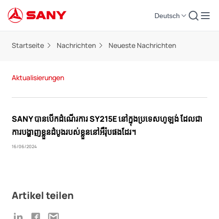
Deutsch
Startseite
Nachrichten
Neueste Nachrichten
Aktualisierungen
SANY បានបើកដំណើរការ SY215E នៅក្នុងប្រទេសហូឡង់ ដែលជា
ការបង្ហាញខ្លួនដំបូងរបស់ខ្លួននៅអឺរ៉ុបផងដែរ។
16/06/2024
Artikel teilen