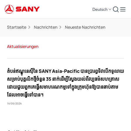
Deutsch
Startseite
Nachrichten
Neueste Nachrichten
Aktualisierungen
តំបន់ឥណ្ឌូនេស៊ីនៃ SANY Asia-Pacific បានប្រារព្ធទិវាបើកទូលាយ
សម្រាប់បុគ្គលិកថ្មីចំនួន 35 នាក់ដើម្បីស្វែងយល់ពីវប្បធម៌សហគ្រាស
ដោយជួយពួកគេធ្វើសមាហរណកម្មទៅក្នុងក្រុមហ៊ុនឱ្យបានឆាប់តាម
ដែលអាចធ្វើទៅបាន។
14/06/2024