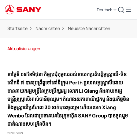
Deutsch
Startseite
Nachrichten
Neueste Nachrichten
Aktualisierungen
នាថ្ងៃទី ១៨ ខែមិថុនា កិច្ចប្រជុំតុមូលរបស់នាយកប្រតិបត្តិអូស្ត្រាលី-ចិន
លើកទី ៧ បានប្រព្រឹត្តទៅនៅទីក្រុង Perth ប្រទេសអូស្ត្រាលីដោយ
មាននាយករដ្ឋមន្ត្រីនៃក្រុមប្រឹក្សារដ្ឋ លោក Li Qiang និងនាយករដ្ឋ
មន្ត្រីអូស្ត្រាលីអាល់បានីចូលរួម។ តំណាងសភាពាណិជ្ជកម្ម និងធុរកិច្ចចិន
និងអូស្ត្រាលីប្រហែល 30 នាក់បានចូលរួម ហើយលោក Xiang
Wenbo ដែលជាប្រធានវេននៃក្រុមហ៊ុន SANY Group បានចូលរួម
ជាតំណាងសហគ្រិនចិន។
20/06/2024