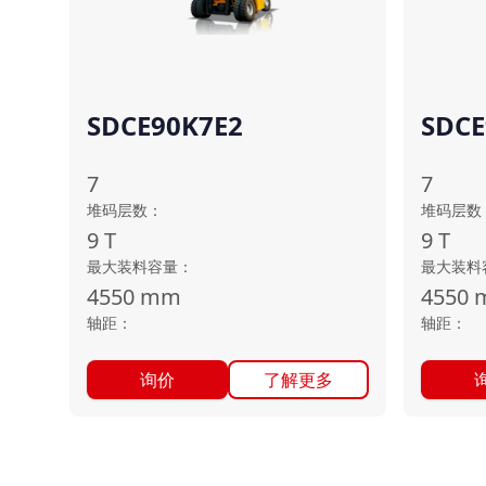
SDCE90K7E2
SDCE
7
7
堆码层数
：
堆码层数
9
T
9
T
最大装料容量
：
最大装料
4550
mm
4550
轴距
：
轴距
：
询价
了解更多