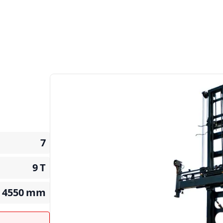
7
9
T
4550
mm