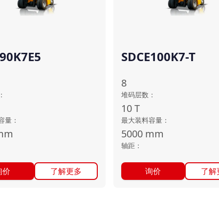
90K7E5
SDCE100K7-T
8
：
堆码层数
：
10
T
容量
：
最大装料容量
：
mm
5000
mm
轴距
：
询价
了解更多
询价
了解