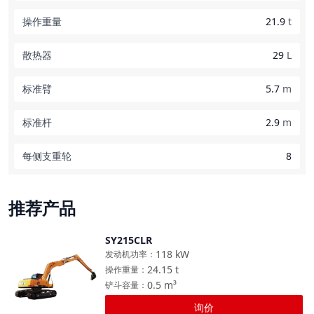
操作重量
21.9
t
散热器
29
L
标准臂
5.7
m
标准杆
2.9
m
每侧支重轮
8
推荐产品
SY215CLR
对比
118
kW
发动机功率
：
24.15
t
操作重量
：
0.5
m³
铲斗容量
：
询价