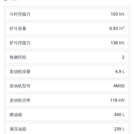
斗杆挖掘力
103
kN
铲斗容量
0.93
m³
铲斗挖掘力
138
kN
每侧托轮
2
发动机排量
4.9
L
发动机型号
4M50
发动机功率
118
kW
燃油箱
340
L
液压油箱
239
L