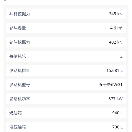
斗杆挖掘力
345
kN
铲斗容量
4.6
m³
铲斗挖掘力
402
kN
每侧托轮
3
发动机排量
15.681
L
发动机型号
五十铃6WG1
发动机功率
377
kW
燃油箱
940
L
液压油箱
700
L