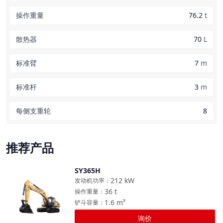
操作重量
76.2
t
散热器
70
L
标准臂
7
m
标准杆
3
m
每侧支重轮
8
推荐产品
SY365H
对比
212
kW
发动机功率
：
36
t
操作重量
：
1.6
m³
铲斗容量
：
询价