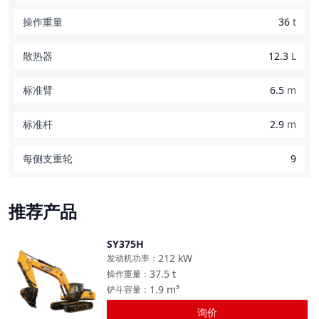
操作重量
36
t
散热器
12.3
L
标准臂
6.5
m
标准杆
2.9
m
每侧支重轮
9
推荐产品
SY375H
对比
212
kW
发动机功率
：
37.5
t
操作重量
：
1.9
m³
铲斗容量
：
询价