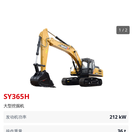
1
/
2
SY365H
大型挖掘机
212
kW
发动机功率
36
t
操作重量