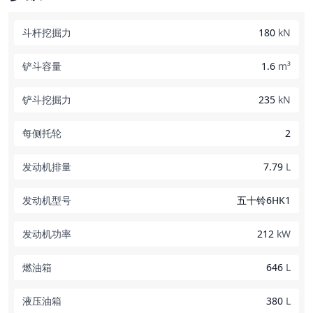
斗杆挖掘力
180
kN
铲斗容量
1.6
m³
铲斗挖掘力
235
kN
每侧托轮
2
发动机排量
7.79
L
发动机型号
五十铃6HK1
发动机功率
212
kW
燃油箱
646
L
液压油箱
380
L