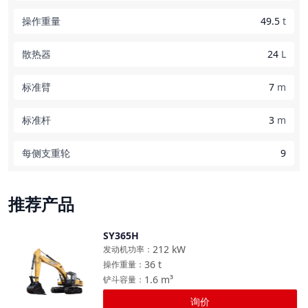
操作重量
49.5
t
散热器
24
L
标准臂
7
m
标准杆
3
m
每侧支重轮
9
推荐产品
SY365H
对比
212
kW
发动机功率
：
36
t
操作重量
：
1.6
m³
铲斗容量
：
询价