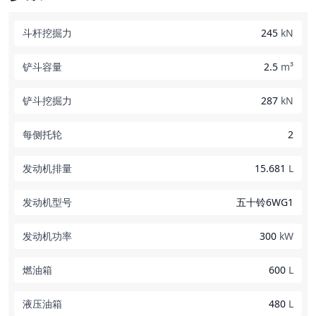
斗杆挖掘力
245
kN
铲斗容量
2.5
m³
铲斗挖掘力
287
kN
每侧托轮
2
发动机排量
15.681
L
发动机型号
五十铃6WG1
发动机功率
300
kW
燃油箱
600
L
液压油箱
480
L