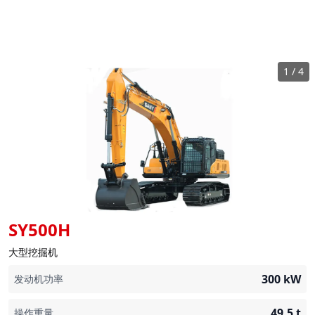
1
/
4
SY500H
大型挖掘机
300
kW
发动机功率
49.5
t
操作重量