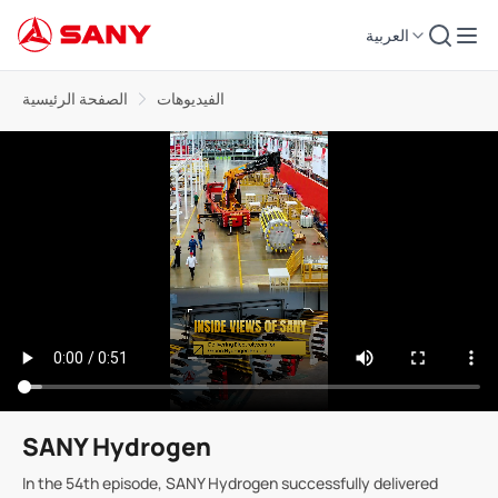
العربية
الفيديوهات
الصفحة الرئيسية
SANY Hydrogen
In the 54th episode, SANY Hydrogen successfully delivered