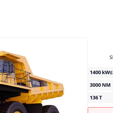
kW
≥1400
3000
NM
136
T