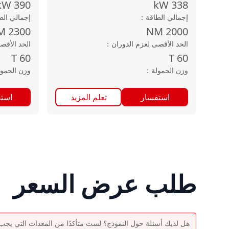
kW
390
kW
338
إجمالي الطاقة
：
إجمالي الط
M
2300
NM
2000
الحد الأقصى لعزم الدوران
：
الحد الأقص
T
60
T
60
وزن الحمولة
：
وزن الحمول
استفسار
تعلم المزيد
است
طلب عرض السعر
هل لديك أسئلة حول النموذج؟ لست متأكدًا من المعدات التي يجب اخ