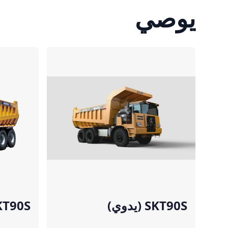
يوصي
مقارنة
مقارنة
SKT90S (يدوي)
SKT90S (أوتوما