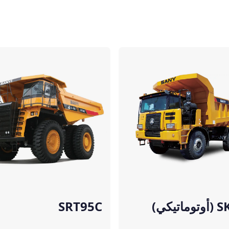
مقارنة
تيكي)
SRT95C