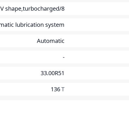
8/V shape,turbocharged
matic lubrication system
Automatic
-
33.00R51
136
T