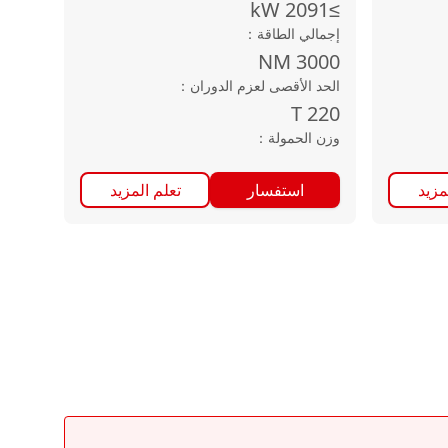
kW
≥2091
إجمالي الطاقة
：
NM
3000
الحد الأقصى لعزم الدوران
：
T
220
وزن الحمولة
：
مزيد
استفسار
تعلم المزيد