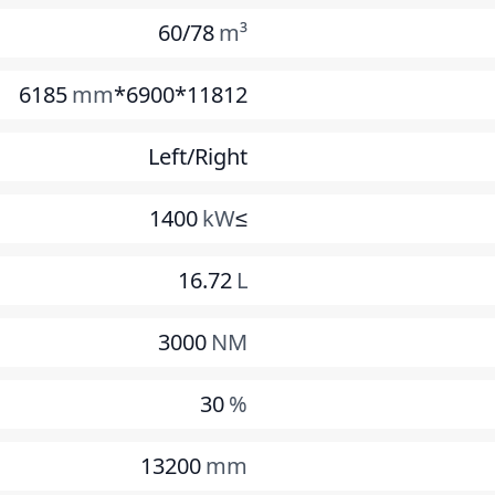
60/78
m³
mm
11812*6900*6185
Left/Right
kW
≥1400
16.72
L
3000
NM
30
%
13200
mm