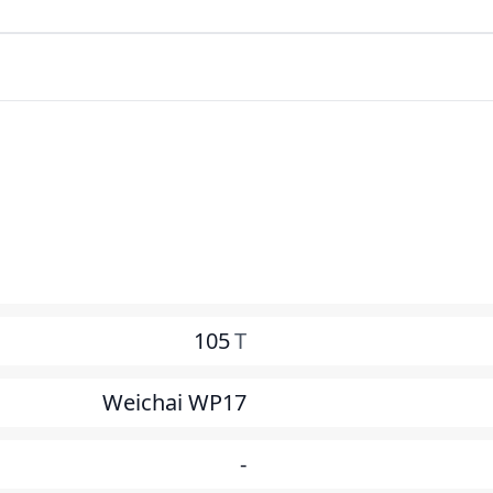
105
T
Weichai WP17
-