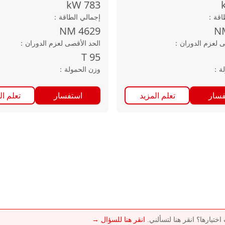
kW
783
اقة
：
إجمالي الطاقة
：
NM
4629
N
ى لعزم الدوران
：
الحد الأقصى لعزم الدوران
：
T
95
ة
：
وزن الحمولة
：
فسار
تعلم المزيد
استفسار
تعلم ال
تيارها؟ انقر هنا لتسألني.
انقر هنا للسؤال →