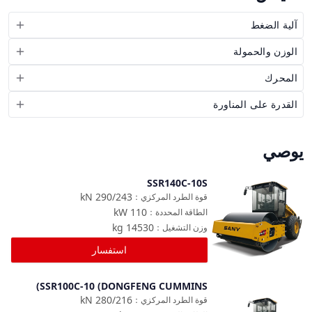
آلية الضغط
الوزن والحمولة
المحرك
القدرة على المناورة
يوصي
SSR140C-10S
مقارنة
kN
290/243
قوة الطرد المركزي
：
kW
110
الطاقة المحددة
：
kg
14530
وزن التشغيل
：
استفسار
SSR100C-10 (DONGFENG CUMMINS)
مقارنة
kN
280/216
قوة الطرد المركزي
：