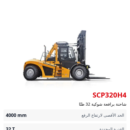
SCP320H4
شاحنة برافعة شوكية 32 طنًا
4000
mm
الحد الأقصى لارتفاع الرفع
32
T
القدرة المحددة