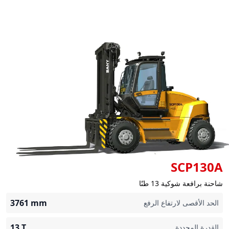
SCP130A
شاحنة برافعة شوكية 13 طنًا
3761
mm
الحد الأقصى لارتفاع الرفع
13
T
القدرة المحددة