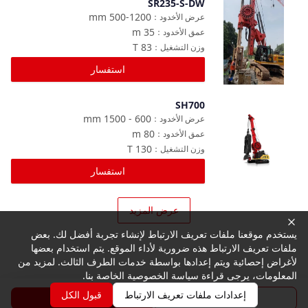
SR235-S-DW
مقارنة
mm
500-1200
عرض الأخدود
：
m
35
عمق الأخدود
：
T
83
وزن التشغيل
：
استفسار
SH700
مقارنة
mm
600 - 1500
عرض الأخدود
：
m
80
عمق الأخدود
：
T
130
وزن التشغيل
：
استفسار
عرض المزيد
يستخدم موقعنا ملفات تعريف الارتباط لإنشاء تجربة أفضل لك. بعض
ملفات تعريف الارتباط هذه ضرورية لأداء الموقع. يتم استخدام بعضها
لأغراض إحصائية ويتم إعدادها بواسطة خدمات الطرف الثالث. لمزيد من
المعلومات، يرجى قراءة سياسة الخصوصية الخاصة بنا.
إعدادات ملفات تعريف الارتباط
قبول الكل
الكتيب
استفسار