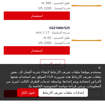
m
300
طول التصميم
：
t/h
2200
قدرة التوصيل
：
استفسار
SGZ1000/525
مقارنة
m/s
1.17
سرعة السلسلة
：
m
65
طول التصميم
：
t/h
2500
قدرة التوصيل
：
استفسار
عرض المزيد
يستخدم موقعنا ملفات تعريف الارتباط لإنشاء تجربة أفضل لك. بعض
ملفات تعريف الارتباط هذه ضرورية لأداء الموقع. يتم استخدام بعضها
لأغراض إحصائية ويتم إعدادها بواسطة خدمات الطرف الثالث. لمزيد من
المعلومات، يرجى قراءة سياسة الخصوصية الخاصة بنا.
إعدادات ملفات تعريف الارتباط
قبول الكل
الكتيب
استفسار