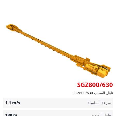
SGZ800/630
ناقِل السحب SGZ800/630
1.1
m/s
سرعة السلسلة
180
m
طول التصميم