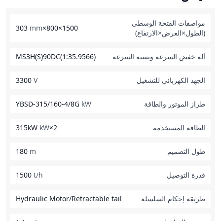
مواصفات الفتحة الوسطى
mm
1500×800×303
(الطول×العرض×الارتفاع)
آلة خفض السرعة ونسبة السرعة
MS3H(S)90DC(1:35.9566)
الجهد الكهربائي للتشغيل
V
3300
طراز الموتور والطاقة
kW
YBSD-315/160-4/8G
الطاقة المستخدمة
2×315kW
kW
طول التصميم
m
180
قدرة التوصيل
t/h
1500
طريقة إحكام السلسلة
Hydraulic Motor/Retractable tail