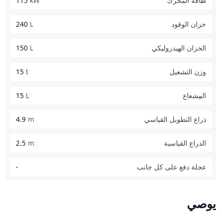
طاقة المحرك
kW
115
خزان الوقود
L
240
الخزان الهيدروليكي
L
150
وزن التشغيل
t
15
المِشعاع
L
15
ذراع التطويل القياسي
m
4.9
الذراع القياسية
m
2.5
عجلة دفع على كل جانب
-
يوصي