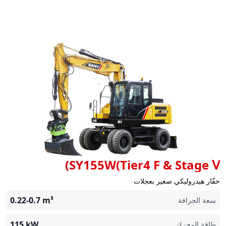
SY155W(Tier4 F & Stage Ⅴ)
حفّار هيدروليكي صغير بعجلات
0.22-0.7
m³
سعة الجرافة
115
kW
طاقة المحرك