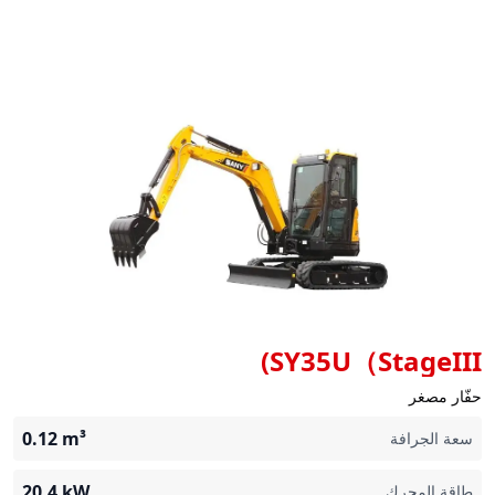
SY35U（StageIII)
حفّار مصغر
0.12
m³
سعة الجرافة
20.4
kW
طاقة المحرك