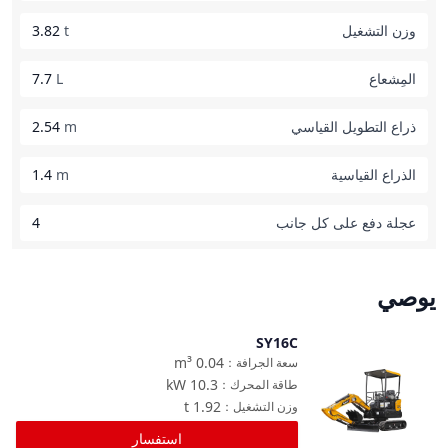
وزن التشغيل
t
3.82
المِشعاع
L
7.7
ذراع التطويل القياسي
m
2.54
الذراع القياسية
m
1.4
عجلة دفع على كل جانب
4
يوصي
SY16C
مقارنة
m³
0.04
سعة الجرافة
：
kW
10.3
طاقة المحرك
：
t
1.92
وزن التشغيل
：
استفسار