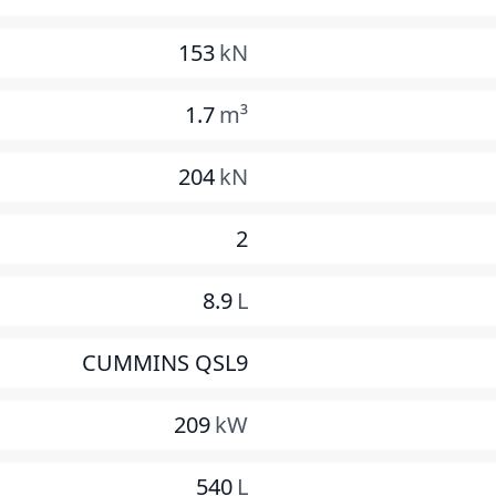
153
kN
1.7
m³
204
kN
2
8.9
L
CUMMINS QSL9
209
kW
540
L