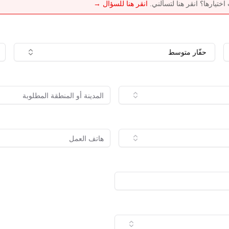
تيارها؟ انقر هنا لتسألني.
انقر هنا للسؤال →
حفّار متوسط