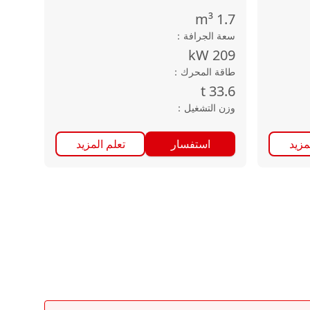
m³
1.7
سعة الجرافة
：
kW
209
طاقة المحرك
：
t
33.6
وزن التشغيل
：
مزيد
استفسار
تعلم المزيد