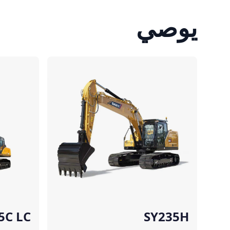
يوصي
مقارنة
مقارنة
5C LC
SY235H