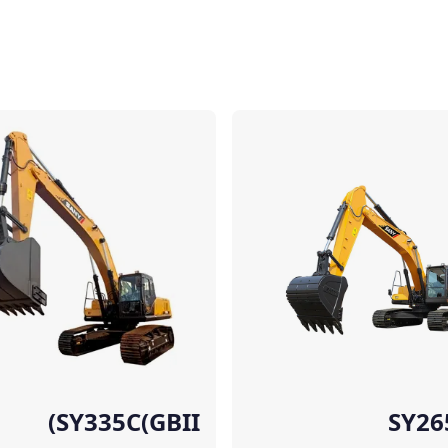
مقارنة
SY335C(GBII)
SY26