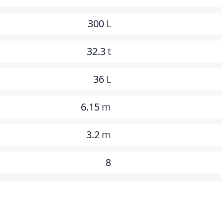
300
L
32.3
t
36
L
6.15
m
3.2
m
8