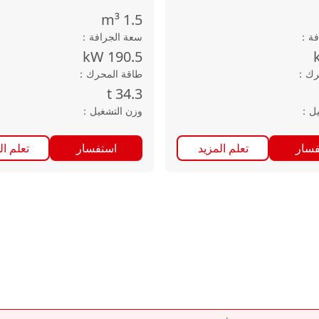
m³
1.5
فة
：
سعة الجرافة
：
kW
190.5
رك
：
طاقة المحرك
：
t
34.3
يل
：
وزن التشغيل
：
فسار
تعلم المزيد
استفسار
تعلم ال