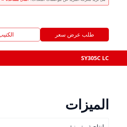
طلب عرض سعر
الكتيب
SY305C LC
الميزات
إنتاجية متميزة