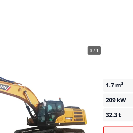
3
/
1
1.7
m³
209
kW
32.3
t