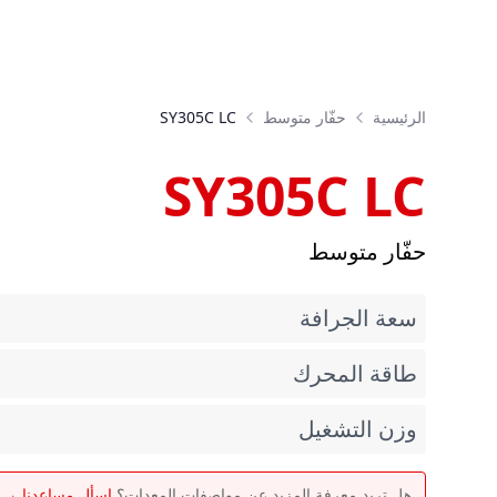
الرئيسية
حفّار متوسط
SY305C LC
SY305C LC
حفّار متوسط
سعة الجرافة
طاقة المحرك
وزن التشغيل
هل تريد معرفة المزيد عن مواصفات المعدات؟
اسأل مساعدنا →