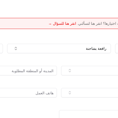
تيارها؟ انقر هنا لتسألني.
انقر هنا للسؤال →
رافعة بشاحنة