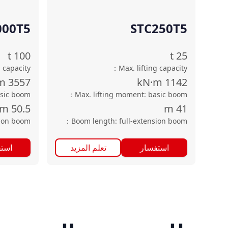
000T5
STC250T5
t
100
t
25
g capacity
：
Max. lifting capacity
m
3557
kN·m
1142
asic boom
：
Max. lifting moment: basic boom
m
50.5
m
41
sion boom
：
Boom length: full-extension boom
استفسار
تعلم المزيد
است