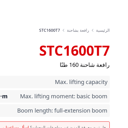
الرئيسية
رافعة بشاحنة
STC1600T7
STC1600T7
رافعة شاحنة 160 طنًا
Max. lifting capacity
N·m
Max. lifting moment: basic boom
Boom length: full-extension boom
هل تريد معرفة المزيد عن مواصفات المعدات؟
اسأل مساعدنا →