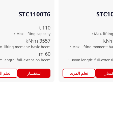
STC1100T6
STC1
t
110
：
Max. lifting capacity
：
Max. liftin
kN·m
3557
kN·
x. lifting moment: basic boom
：
Max. lifting moment: b
m
60
m length: full-extension boom
：
Boom length: full-exten
فسار
تعلم المزيد
استفسار
تعلم ال