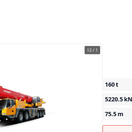
12
/
1
160
t
5220.5
k
75.5
m