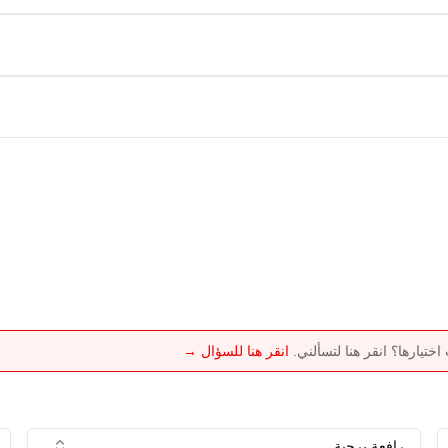
تيارها؟ انقر هنا لتسألني.
انقر هنا للسؤال →
رافعة برجية