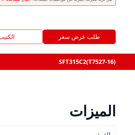
طلب عرض سعر
الكتيب
SFT315C2(T7527-16)
الميزات
القوة