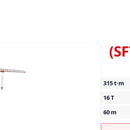
SF
315
t·m
16
T
60
m