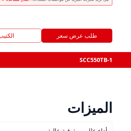
طلب عرض سعر
الكتيب
SCC550TB-1
الميزات
أداء عالٍ وموثوقية عالية