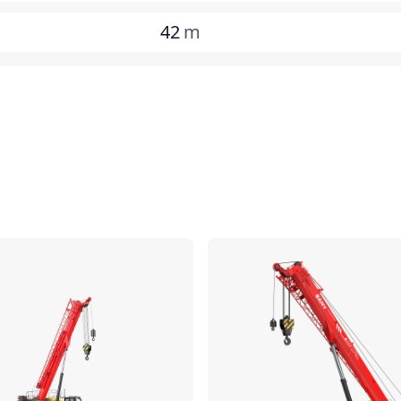
42
m
مقارنة