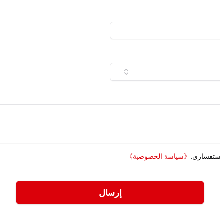
استفساري.
《
سياسة الخصوصية
》
إرسال