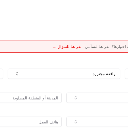
تيارها؟ انقر هنا لتسألني.
انقر هنا للسؤال →
رافعة مجنزرة