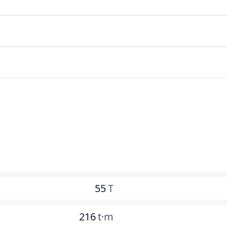
55
T
216
t·m