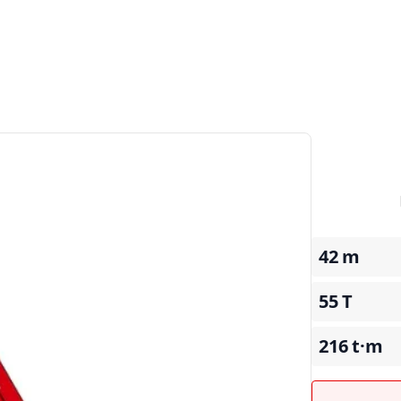
42
m
55
T
216
t·m