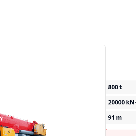
800
t
20000
kN
91
m