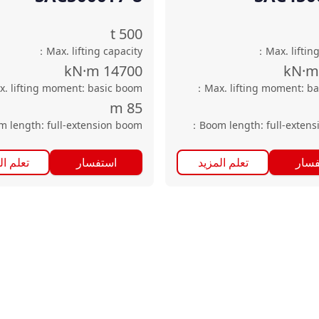
t
500
：
Max. lifting capacity
：
Max. liftin
kN·m
14700
kN·m
x. lifting moment: basic boom
：
Max. lifting moment: b
m
85
m length: full-extension boom
：
Boom length: full-exten
فسار
تعلم المزيد
استفسار
تعلم ال