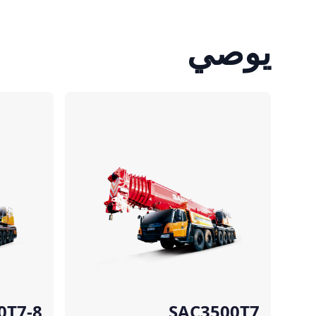
يوصي
مقارنة
مقارنة
0T7-8
SAC3500T7