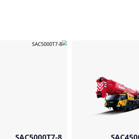
مقارنة
SAC5000T7-8
SAC450