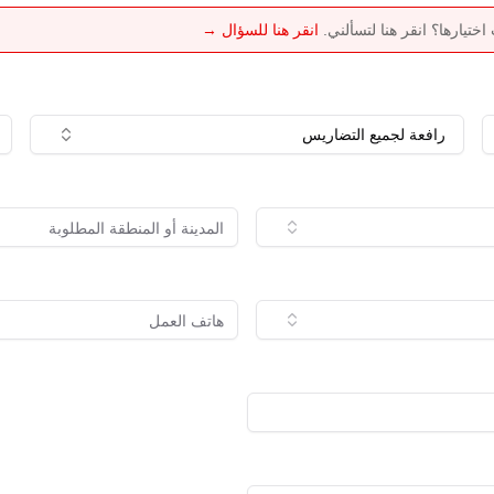
تيارها؟ انقر هنا لتسألني.
انقر هنا للسؤال →
رافعة لجميع التضاريس