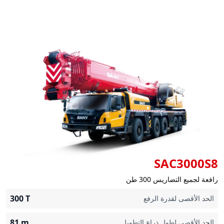
SAC3000S8
رافعة لجميع التضاريس 300 طن
300
T
الحد الأقصى لقدرة الرفع
81
m
الحد الأقصى لطول ذراع التطويل