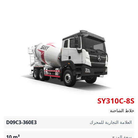
SY310C-8S
خلاط الشاحنة
D09C3-360E3
العلامة التجارية للمحرك
10
m³
سعة المزج