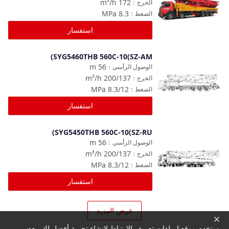
m³/h
172
الخرج
：
MPa
8.3
الضغط
：
استفسار
SYG5460THB 560C-10(SZ-AM)
مقارنة
m
56
الوصول الرأسي
：
m³/h
200/137
الخرج
：
MPa
8.3/12
الضغط
：
استفسار
SYG5450THB 560C-10(SZ-RU)
مقارنة
m
56
الوصول الرأسي
：
m³/h
200/137
الخرج
：
MPa
8.3/12
الضغط
：
استفسار
عرض المزيد
يستخدم موقعنا ملفات تعريف الارتباط لإنشاء تجربة أفضل لك. بعض