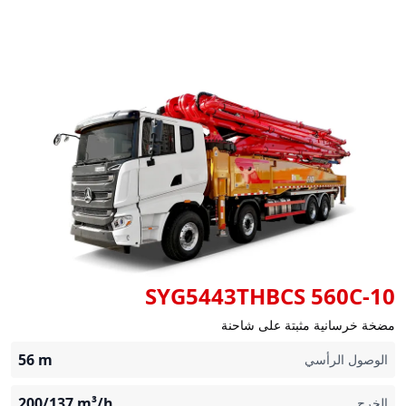
SYG5443THBCS 560C-10
مضخة خرسانية مثبتة على شاحنة
56
m
الوصول الرأسي
200/137
m³/h
الخرج