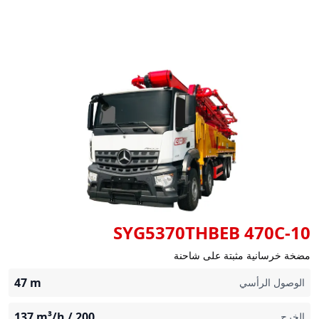
SYG5370THBEB 470C-10
مضخة خرسانية مثبتة على شاحنة
47
m
الوصول الرأسي
m³/h
200 / 137
الخرج