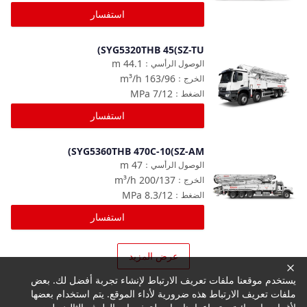
استفسار
SYG5320THB 45(SZ-TU)
مقارنة
m
44.1
الوصول الرأسي
：
m³/h
163/96
الخرج
：
MPa
7/12
الضغط
：
استفسار
SYG5360THB 470C-10(SZ-AM)
مقارنة
m
47
الوصول الرأسي
：
m³/h
200/137
الخرج
：
MPa
8.3/12
الضغط
：
استفسار
عرض المزيد
يستخدم موقعنا ملفات تعريف الارتباط لإنشاء تجربة أفضل لك. بعض
ملفات تعريف الارتباط هذه ضرورية لأداء الموقع. يتم استخدام بعضها