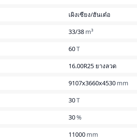
เผิงเซียง/ฮันเต๋อ
33/38
m³
60
T
16.00R25 ยางลวด
9107x3660x4530
mm
30
T
30
%
11000
mm