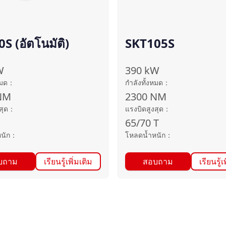
S (อัตโนมัติ)
SKT105S
W
390
kW
หมด
：
กำลังทั้งหมด
：
NM
2300
NM
สุด
：
แรงบิดสูงสุด
：
65/70
T
นัก
：
โหลดน้ำหนัก
：
บถาม
เรียนรู้เพิ่มเติม
สอบถาม
เรียนรู้เ