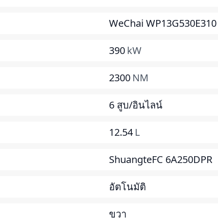
WeChai WP13G530E310
390
kW
2300
NM
6 สูบ/อินไลน์
12.54
L
ShuangteFC 6A250DPR
อัตโนมัติ
ขวา