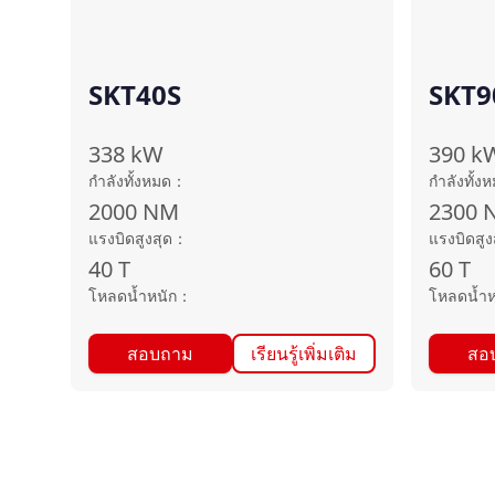
SKT40S
SKT90
338
kW
390
k
กำลังทั้งหมด
：
กำลังทั้ง
2000
NM
2300
แรงบิดสูงสุด
：
แรงบิดสูง
40
T
60
T
โหลดน้ำหนัก
：
โหลดน้ำห
สอบถาม
เรียนรู้เพิ่มเติม
สอ