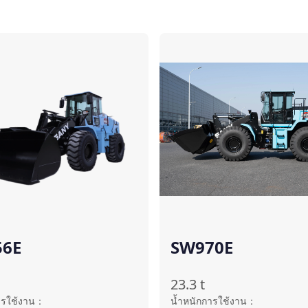
เปรียบเทียบ
เ
56E
SW970E
23.3
t
ารใช้งาน
：
น้ำหนักการใช้งาน
：