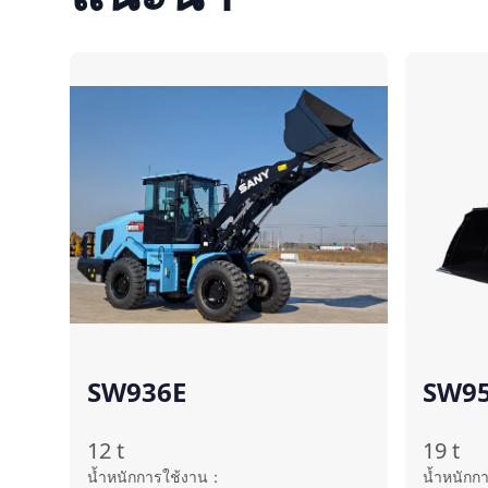
เปรียบเทียบ
SW936E
SW9
12
t
19
t
น้ำหนักการใช้งาน
：
น้ำหนักก