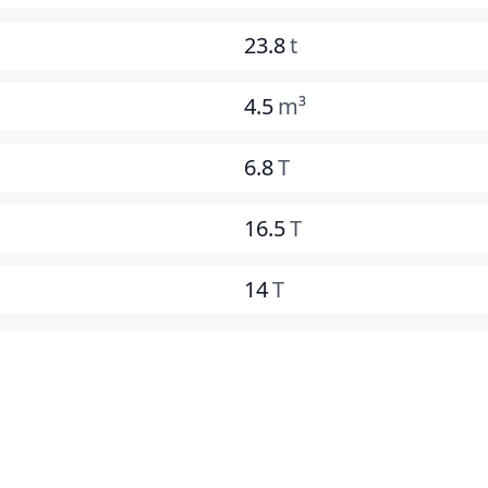
23.8
t
4.5
m³
6.8
T
16.5
T
14
T