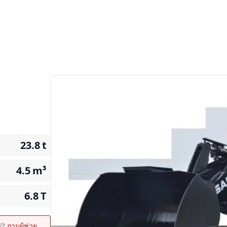
23.8
t
4.5
m³
6.8
T
ม่?
ถามผู้ช่วย