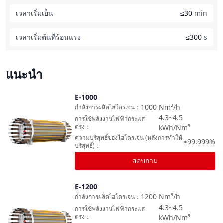
เวลาเริ่มเย็น
≤30
min
เวลาเริ่มต้นที่ร้อนแรง
≤300
s
แนะนำ
E-1000
เปรียบเทียบ
1000
Nm³/h
กำลังการผลิตไฮโดรเจน
：
4.3~4.5
การใช้พลังงานไฟฟ้ากระแส
ตรง
：
kWh/Nm³
ความบริสุทธิ์ของไฮโดรเจน (หลังการทำให้
≥99.999%
บริสุทธิ์)
：
สอบถาม
E-1200
เปรียบเทียบ
1200
Nm³/h
กำลังการผลิตไฮโดรเจน
：
4.3~4.5
การใช้พลังงานไฟฟ้ากระแส
ตรง
：
kWh/Nm³