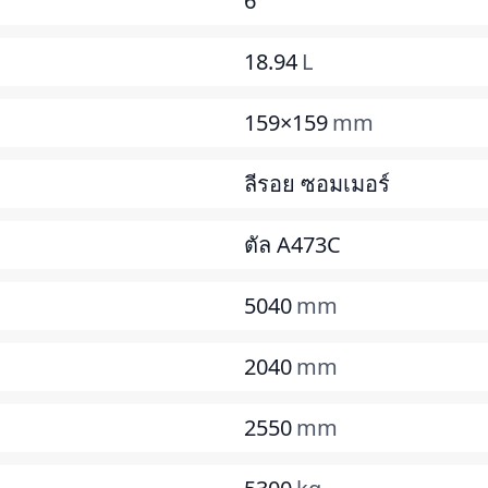
6
18.94
L
159×159
mm
ลีรอย ซอมเมอร์
ตัล A473C
5040
mm
2040
mm
2550
mm