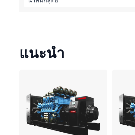
น้ำหนักสุทธิ
แนะนำ
เปรียบเทียบ