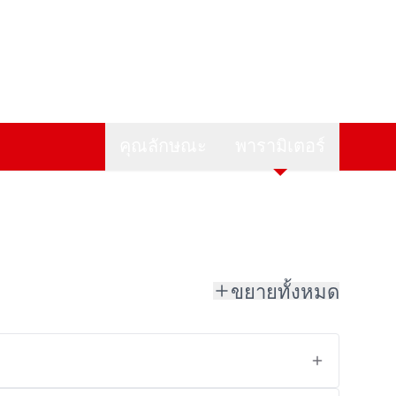
คุณลักษณะ
พารามิเตอร์
ขยายทั้งหมด