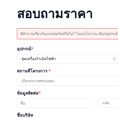
สอบถามราคา
มีคำถามเกี่ยวกับแบบฟอร์มหรือไม่? ไม่แน่ใจว่าจะเลือกอุปกรณ์ใ
อุปกรณ์
*
ชุดเครื่องกำเนิดไฟฟ้า
สถานที่โครงการ
*
เลือกประเทศของคุณ
ข้อมูลติดต่อ
*
รหัส
ชื่อบริษัท