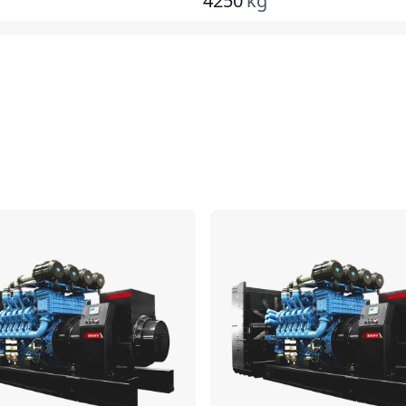
4250
kg
เปรียบเทียบ
เ