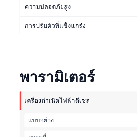
ความปลอดภัยสูง
การปรับตัวที่แข็งแกร่ง
พารามิเตอร์
เครื่องกำเนิดไฟฟ้าดีเซล
แบบอย่าง