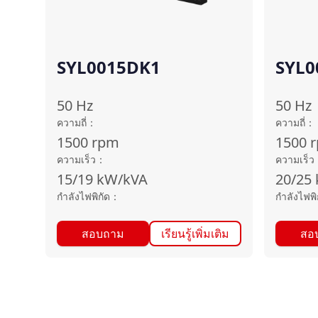
SYL0015DK1
SYL0
50
Hz
50
Hz
ความถี่
：
ความถี่
：
1500
rpm
1500
ความเร็ว
：
ความเร็ว
15/19
kW/kVA
20/25
กำลังไฟพิกัด
：
กำลังไฟพิ
สอบถาม
เรียนรู้เพิ่มเติม
สอ