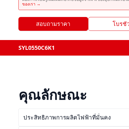
ของเรา →
สอบถามราคา
โบรชัว
SYL0550C6K1
คุณลักษณะ
ประสิทธิภาพการผลิตไฟฟ้าที่มั่นคง