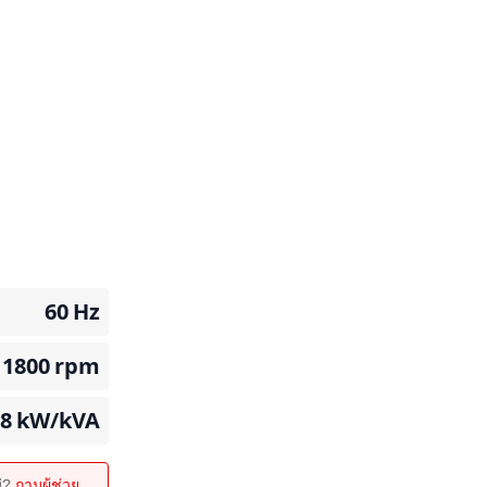
60
Hz
1800
rpm
88
kW/kVA
ม่?
ถามผู้ช่วย