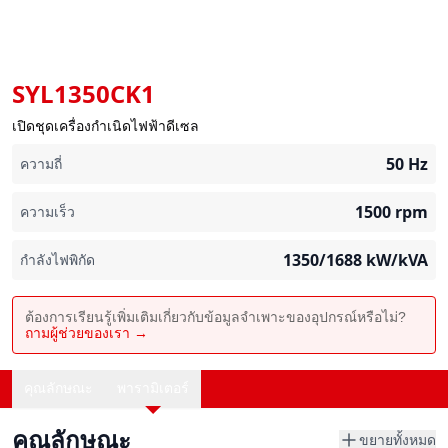
SYL1350CK1
เปิดชุดเครื่องกำเนิดไฟฟ้าดีเซล
50
Hz
ความถี่
1500
rpm
ความเร็ว
1350/1688
kW/kVA
กำลังไฟพิกัด
ต้องการเรียนรู้เพิ่มเติมเกี่ยวกับข้อมูลจำเพาะของอุปกรณ์หรือไม่?
ถามผู้ช่วยของเรา →
คุณลักษณะ
พารามิเตอร์
คุณลักษณะ
ขยายทั้งหมด