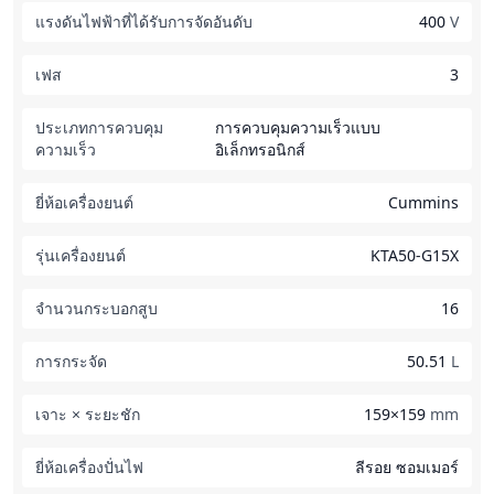
แรงดันไฟฟ้าที่ได้รับการจัดอันดับ
400
V
เฟส
3
ประเภทการควบคุม
การควบคุมความเร็วแบบ
ความเร็ว
อิเล็กทรอนิกส์
ยี่ห้อเครื่องยนต์
Cummins
รุ่นเครื่องยนต์
KTA50-G15X
จำนวนกระบอกสูบ
16
การกระจัด
50.51
L
เจาะ × ระยะชัก
159×159
mm
ยี่ห้อเครื่องปั่นไฟ
ลีรอย ซอมเมอร์