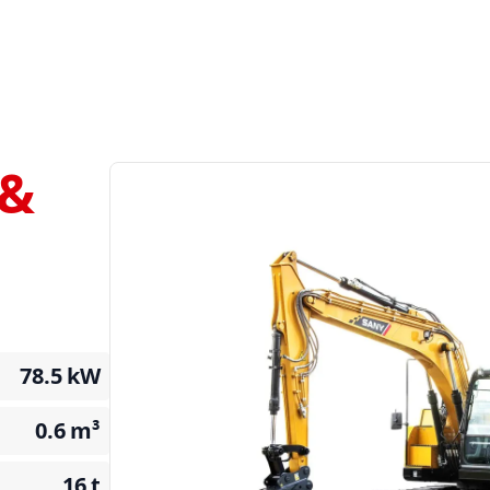
 &
78.5
kW
0.6
m³
16
t