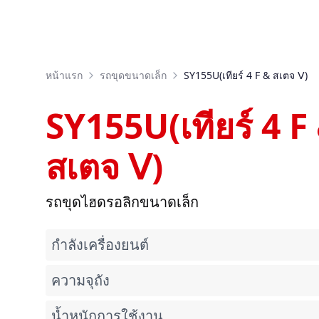
หน้าแรก
รถขุดขนาดเล็ก
SY155U(เทียร์ 4 F & สเตจ Ⅴ)
SY155U(เทียร์ 4 F
สเตจ Ⅴ)
รถขุดไฮดรอลิกขนาดเล็ก
กำลังเครื่องยนต์
ความจุถัง
น้ำหนักการใช้งาน