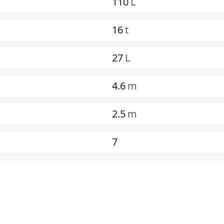
110
L
16
t
27
L
4.6
m
2.5
m
7