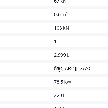
67
kN
0.6
m³
103
kN
1
2.999
L
อีซูซุ AR-4JJ1XASC
78.5
kW
220
L