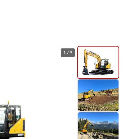
1
/
3