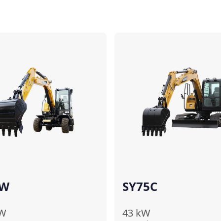
เปรียบเทียบ
เ
5W
SY75C
W
43
kW