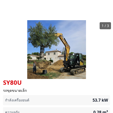
1
/
3
SY80U
รถขุดขนาดเล็ก
53.7
kW
กำลังเครื่องยนต์
0.28
m³
ความจุถัง