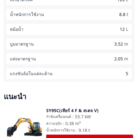
น้ำหนักการใช้งาน
8.8
t
หม้อน้ำ
12
L
บูมมาตรฐาน
3.52
m
แท่งมาตรฐาน
2.05
m
แรงขับล้อในแต่ละด้าน
5
แนะนำ
SY95C(เทียร์ 4 F & สเตจ Ⅴ)
เปรียบเทียบ
53.7
kW
กำลังเครื่องยนต์
：
0.38
m³
ความจุถัง
：
9.18
t
น้ำหนักการใช้งาน
：