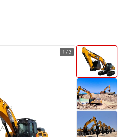
1
/
3