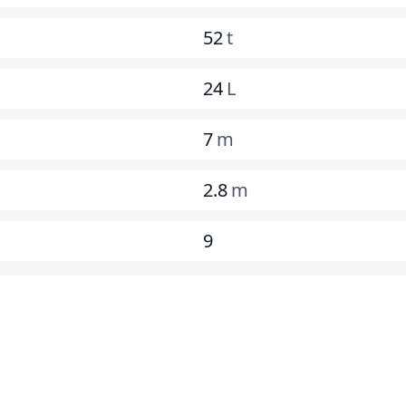
52
t
24
L
7
m
2.8
m
9