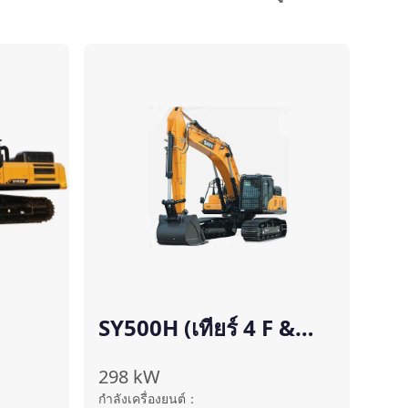
ปรียบเทียบ
เปรียบเทียบ
SY500H (เทียร์ 4 F &
สเตจ Ⅴ)
298
kW
กำลังเครื่องยนต์
：