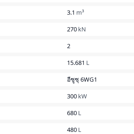
3.1
m³
270
kN
2
15.681
L
อีซูซุ 6WG1
300
kW
680
L
480
L