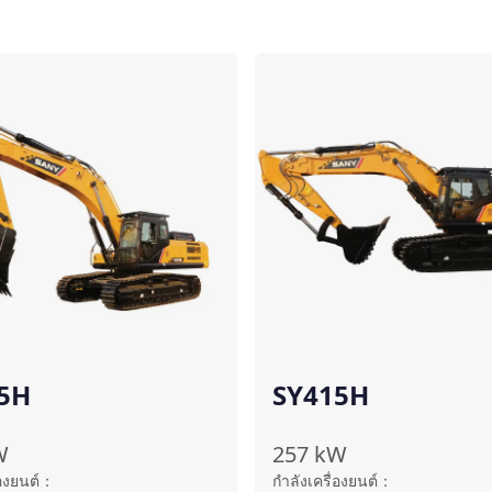
เปรียบเทียบ
เ
5H
SY415H
W
257
kW
องยนต์
：
กำลังเครื่องยนต์
：