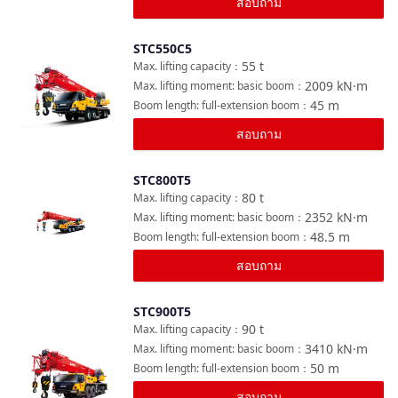
สอบถาม
STC550C5
เปรียบเทียบ
55
t
Max. lifting capacity
：
2009
kN·m
Max. lifting moment: basic boom
：
45
m
Boom length: full-extension boom
：
สอบถาม
STC800T5
เปรียบเทียบ
80
t
Max. lifting capacity
：
2352
kN·m
Max. lifting moment: basic boom
：
48.5
m
Boom length: full-extension boom
：
สอบถาม
STC900T5
เปรียบเทียบ
90
t
Max. lifting capacity
：
3410
kN·m
Max. lifting moment: basic boom
：
50
m
Boom length: full-extension boom
：
สอบถาม