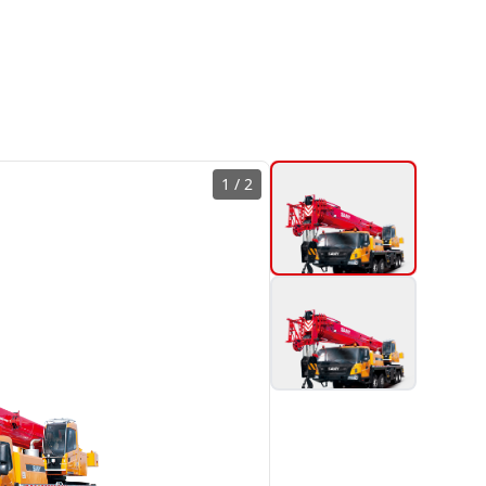
1
/
2