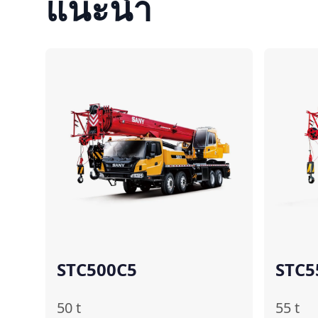
แนะนำ
เปรียบเทียบ
STC500C5
STC5
50
t
55
t