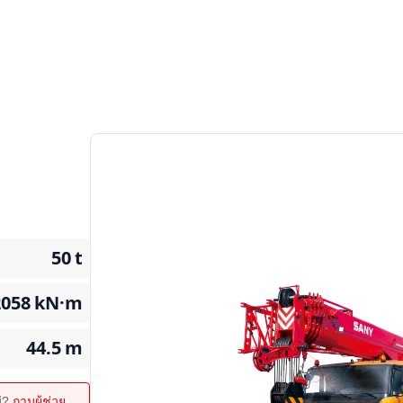
50
t
2058
kN·m
44.5
m
ม่?
ถามผู้ช่วย