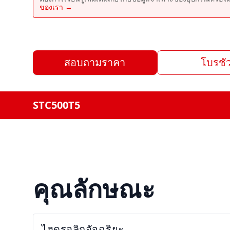
ของเรา →
สอบถามราคา
โบรชัว
STC500T5
คุณลักษณะ
ไฮดรอลิกอัจฉริยะ