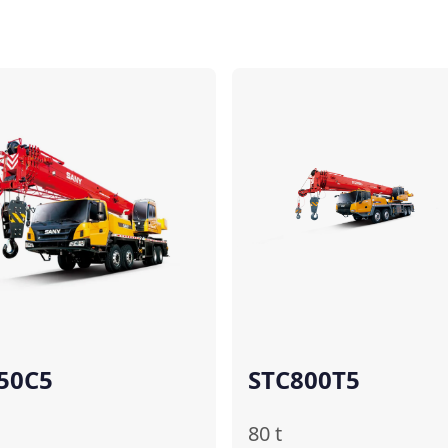
เปรียบเทียบ
เ
50C5
STC800T5
80
t