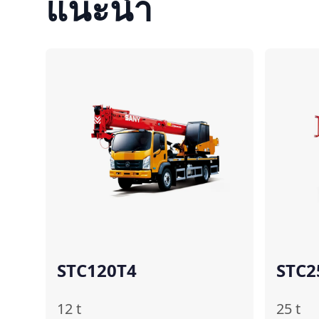
แนะนำ
เปรียบเทียบ
STC120T4
STC2
12
t
25
t