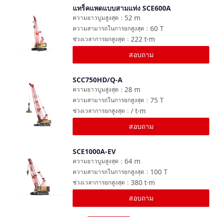
แทร็คแพดแบบสามแท่ง SCE600A
เปรียบเทียบ
52
m
ความยาวบูมสูงสุด
：
60
T
ความสามารถในการยกสูงสุด
：
222
t·m
ช่วงเวลาการยกสูงสุด
：
สอบถาม
SCC750HD/Q-A
เปรียบเทียบ
28
m
ความยาวบูมสูงสุด
：
75
T
ความสามารถในการยกสูงสุด
：
/
t·m
ช่วงเวลาการยกสูงสุด
：
สอบถาม
SCE1000A-EV
เปรียบเทียบ
64
m
ความยาวบูมสูงสุด
：
100
T
ความสามารถในการยกสูงสุด
：
380
t·m
ช่วงเวลาการยกสูงสุด
：
สอบถาม